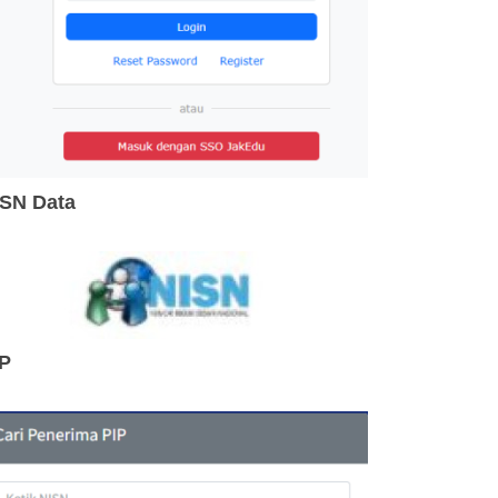
ISN Data
IP