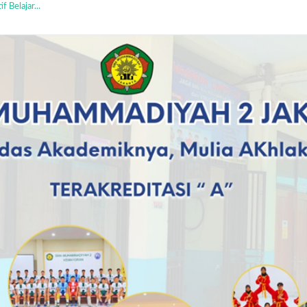
yebabnya...
ler...
Merdeka...
?...
..
 ...
ammadiyah...
g, Berkarya, dan Berprest...
 Belajar...