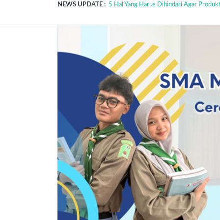
NEWS UPDATE :
Sering Ngantuk Saat Belajar? Kenali Pen
5 Alasan Paskibra Jadi Ekskul Paling Popu
Metode Pembelajaran Untuk Kurikulum 
Sebarapa Pentingkah Peran Seorang Guru
Hari Pendidikan Nasional....
Ulurkan Tanganmu Untuk Saling Berbagi.
Mengenang Didi Kempot Sebagai Seniman
Biografi KH Ahmad Dahlan Pendiri Muh
Mengenal IPM SMAMDU:Wadah Berkemban
5 Hal Yang Harus Dihindari Agar Produktif