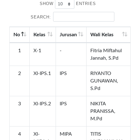
SHOW
ENTRIES
SEARCH:
No
Kelas
Jurusan
Wali Kelas
1
X-1
-
Fitria Miftahul
Jannah, S.Pd
2
XI-IPS.1
IPS
RIYANTO
GUNAWAN,
S.Pd
3
XI-IPS.2
IPS
NIKITA
PRANISSA,
M.Pd
4
XI-
MIPA
TITIS