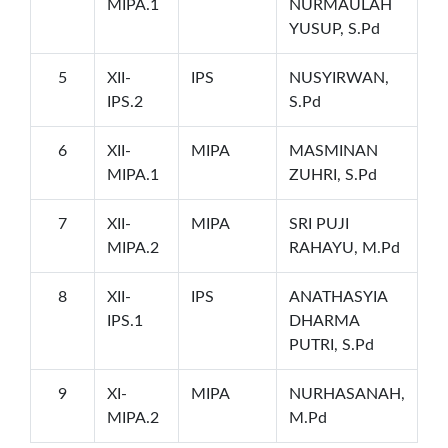
MIPA.1
NURMAULAH
YUSUP, S.Pd
5
XII-
IPS
NUSYIRWAN,
IPS.2
S.Pd
6
XII-
MIPA
MASMINAN
MIPA.1
ZUHRI, S.Pd
7
XII-
MIPA
SRI PUJI
MIPA.2
RAHAYU, M.Pd
8
XII-
IPS
ANATHASYIA
IPS.1
DHARMA
PUTRI, S.Pd
9
XI-
MIPA
NURHASANAH,
MIPA.2
M.Pd